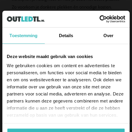
{{
{{
product
product
Zo voorkom je donkere plekken én onnodige kosten.
}}&quot;
}}&quot;
✅ Gratis vrijblijvend lichtplan
✅ Persoonlijk advies op maat
Toestemming
Details
Over
✅ Binnen 1 werkdag reactie !!
Deze website maakt gebruik van cookies
5% korting
Gratis Lichtplan Aanvragen →
We gebruiken cookies om content en advertenties te
Schrijf je in en ontvang direct
5%
korting
op je aankoop.
personaliseren, om functies voor social media te bieden
Email
en om ons websiteverkeer te analyseren. Ook delen we
informatie over uw gebruik van onze site met onze
Ik bestel als
partners voor social media, adverteren en analyse. Deze
Particulier
partners kunnen deze gegevens combineren met andere
Zakelijk
informatie die u aan ze heeft verstrekt of die ze hebben
verzameld op basis van uw gebruik van hun services.
Inschrijven
Retrofit is ontworpen om eenvoudig te installeren in
bestaande armaturen. Dit betekent dat je geen hele