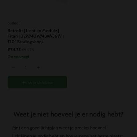
{{
{{
{{
{{
product
product
product
product
}}&quot;
}}&quot;
}}&quot;
}}&quot;
outledtl
Retrofit | Lichtlijn Module |
Titan | 32W/40W/48W/56W |
120° Stralingshoek
€74,75
€94,75
Op voorraad
I18n
I18n
Error:
Error:
Kies Je Lichtkleur
Missing
Missing
interpolation
interpolation
value
value
Variant
5700K ( Koud wit )
&quot;product&quot;
&quot;product&quot;
uitverkocht
of
for
for
Weet je niet hoeveel je er nodig hebt?
niet
&quot;Aantal
&quot;Aantal
beschikbaar
verlagen
verhogen
Met een goed lichtplan weet je precies hoeveel
voor
voor
lichtlijnen je nodig hebt en hoe je deze het beste plaatst.