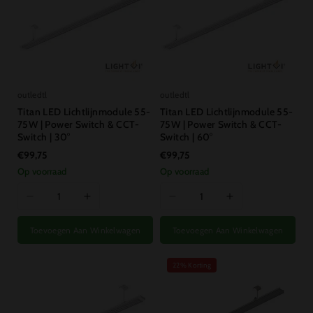
outledtl
outledtl
Titan LED Lichtlijnmodule 55-
Titan LED Lichtlijnmodule 55-
75W | Power Switch & CCT-
75W | Power Switch & CCT-
Switch | 30°
Switch | 60°
€99,75
€99,75
Op voorraad
Op voorraad
I18n
I18n
I18n
I18n
Error:
Error:
Error:
Error:
Toevoegen Aan Winkelwagen
Toevoegen Aan Winkelwagen
Missing
Missing
Missing
Missing
interpolation
interpolation
interpolation
interpolation
value
value
value
value
22% Korting
&quot;product&quot;
&quot;product&quot;
&quot;product&quot;
&quot;product&
for
for
for
for
&quot;Aantal
&quot;Aantal
&quot;Aantal
&quot;Aantal