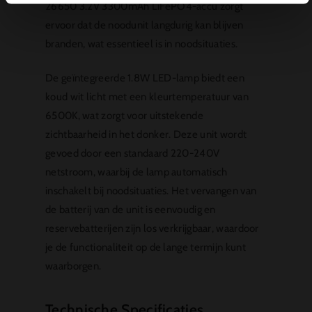
26650 3.2V 3300mAh LiFePO4-accu zorgt
ervoor dat de noodunit langdurig kan blijven
branden, wat essentieel is in noodsituaties.
De geïntegreerde 1.8W LED-lamp biedt een
koud wit licht met een kleurtemperatuur van
6500K, wat zorgt voor uitstekende
zichtbaarheid in het donker. Deze unit wordt
gevoed door een standaard 220-240V
netstroom, waarbij de lamp automatisch
inschakelt bij noodsituaties. Het vervangen van
de batterij van de unit is eenvoudig en
reservebatterijen zijn los verkrijgbaar, waardoor
je de functionaliteit op de lange termijn kunt
waarborgen.
Technische Specificaties