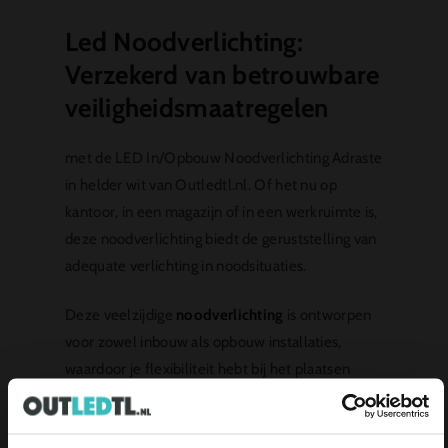
Led Noodverlichting:
Verzekerd van betrouwbare
veiligheidsmaatregelen
met de LED In/Opbouw Noodverlichting Adraste
in helder wit van Outledtl.nl. Of het nu op
kantoor, in een magazijn of in een werkruimte is,
deze noodverlichting biedt de geruststelling van
adequate verlichting in noodsituaties.
Deze veelzijdige
noodverlichting
is ontworpen
voor zowel inbouw als opbouw installaties,
waardoor je flexibiliteit hebt bij het plaatsen
ervan. Dankzij de zelftestfunctie en de
bijbehorende testknop kun je de werking van de