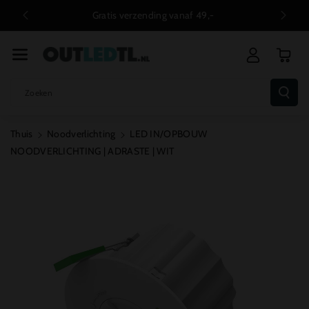
R De Conten
Achteraf betalen met Klarna
T
Zoeken
Thuis
Noodverlichting
LED IN/OPBOUW
NOODVERLICHTING | ADRASTE | WIT
Ga Direct Naar
Productinformatie