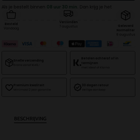
|
|
Als je bestelt binnen
08 uur 30 min.
Dan krijg je het
WIT
WIT
Verzonden
Besteld
Geleverd
7 augustus
Vandaag
Normaliter
8 augustus
Betalen achteraf of in
Snelle verzending
termijnen
Gratis vanaf €49,-
met Ideal of Klarna
Premium kwaliteit
30 dagen retour
Minimaal 2 jaar garantie
Veilige aankoop
BESCHRIJVING