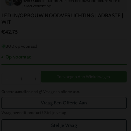
over OutledTL. Sinds 2013 een betrouwbare keuze voor al
je led verlichting.
LED IN/OPBOUW NOODVERLICHTING | ADRASTE |
WIT
€42,75
300 op voorraad
Op voorraad
Toevoegen Aan Winkelwagen
Aantal
Aantal
verlagen
verhogen
Grotere aantallen nodig? Vraag een offerte aan.
voor
voor
LED
LED
Vraag Een Offerte Aan
IN/OPBOUW
IN/OPBOUW
Vraag over dit product? Stel je vraag
NOODVERLICHTING
NOODVERLICHTING
|
|
Stel Je Vraag
ADRASTE
ADRASTE