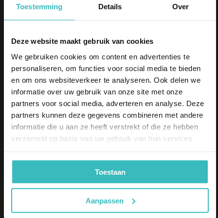
noodverlichting vooraf controleren. Zo ben je er
Toestemming
Details
Over
zeker van dat het in geval van een noodgeval
naar behoren zal functioneren. Een groene LED-
5% korting
indicator bevestigt de goede werking van de
Deze website maakt gebruik van cookies
noodunit. In het geval van een storing zal het
We gebruiken cookies om content en advertenties te
Schrijf je in en ontvang direct
5%
korting
op je aankoop.
groene LED-lampje niet branden, wat duidelijk
personaliseren, om functies voor social media te bieden
Email
aangeeft dat actie vereist is.
en om ons websiteverkeer te analyseren. Ook delen we
informatie over uw gebruik van onze site met onze
Ik bestel als
partners voor social media, adverteren en analyse. Deze
Accu met Krachtige
Particulier
partners kunnen deze gegevens combineren met andere
Zakelijk
Lichtopbrengst
informatie die u aan ze heeft verstrekt of die ze hebben
verzameld op basis van uw gebruik van hun services.
Inschrijven
Deze noodverlichting wordt geleverd met alle
benodigde bevestigingsmaterialen en een
krachtige 3.2V 3300mAh LiFePO4-accu. Met
Toestaan
een vermogen van 1.8W biedt de lamp een
heldere verlichting die gedurende 3 uur blijft
Aanpassen
branden tijdens stroomuitval. De meegeleverde