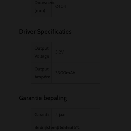
Doorsnede
Ø104
(mm)
Driver Specificaties
Output
3.2V
Voltage
Output
3300mAh
Ampère
Garantie bepaling
Garantie
4 jaar
Bedrijfstemperatuur
0°C t/m 45°C