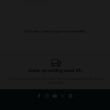
Gratis verzending vanaf 49,-
Op alle orders boven de €49,- Voor 15:00 uur besteld! dezelfde dag nog
verzonden.
F
I
Y
T
P
a
n
o
w
i