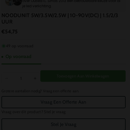
over OutledTL. Sinds 2013 een betrouwbare keuze voor al
je led verlichting.
NOODUNIT 5W/3.5W/2.5W | 10-90V(DC) | 1.5/2/3
UUR
€54,75
49 op voorraad
Op voorraad
Toevoegen Aan Winkelwagen
Aantal
Aantal
verlagen
verhogen
Grotere aantallen nodig? Vraag een offerte aan.
voor
voor
NOODUNIT
NOODUNIT
Vraag Een Offerte Aan
5W/3.5W/2.5W
5W/3.5W/2.5W
Vraag over dit product? Stel je vraag
|
|
10-
10-
Stel Je Vraag
90V(DC)
90V(DC)