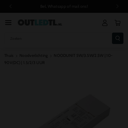
R De Conten
Bel, Whatsapp of mail ons!
Gr
T
Zoeken
Thuis
Noodverlichting
NOODUNIT 5W/3.5W/2.5W | 10-
90V(DC) | 1.5/2/3 UUR
Ga Direct Naar
Productinformatie