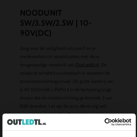
NOODUNIT
5W/3.5W/2.5W | 10-
90V(DC)
Zorg voor de veiligheid van jezelf en je
medewerkers in noodsituaties met deze
hoogwaardige noodunit van
OutLedtl.nl
. De
noodunit schakelt automatisch in wanneer de
stroomvoorziening uitvalt. De grote batterij van
6.4V 1500mAh LiFePO4 in de behuizing zorgt
ervoor dat de noodverlichting gedurende 3 uur
blijft branden. Let op: de accu dient nog wel
aangesloten te worden. De unit is voorzien van
een handige LED-indicator die aangeeft of deze
is aangesloten op het lichtnet. Bij stroomuitval