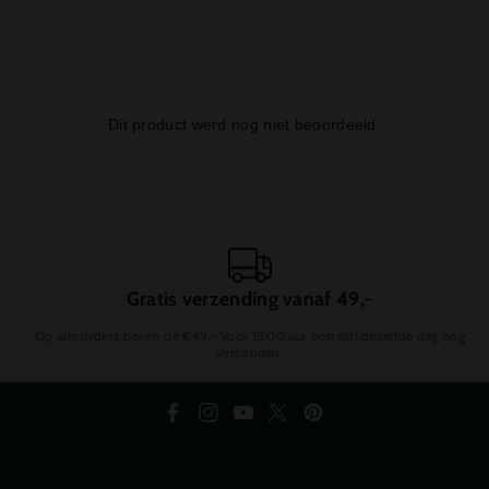
Gratis verzending vanaf 49,-
Op alle orders boven de €49,- Voor 15:00 uur besteld! dezelfde dag nog
verzonden.
F
I
Y
T
P
a
n
o
w
i
c
s
u
i
n