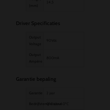
24,5
(mm)
Driver Specificaties
Output
90Vdc
Voltage
Output
800mA
Ampère
Garantie bepaling
Garantie
2 jaar
Bedrijfstemperatuur
0ºC t/m 60ºC