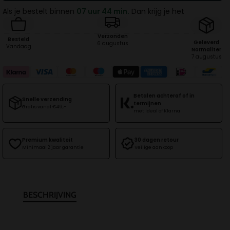
|
|
Als je bestelt binnen
07 uur 44 min.
Dan krijg je het
1.5/2/3
1.5/2/3
UUR
UUR
Verzonden
Besteld
Geleverd
6 augustus
Vandaag
Normaliter
7 augustus
Betalen achteraf of in
Snelle verzending
termijnen
Gratis vanaf €49,-
met Ideal of Klarna
Premium kwaliteit
30 dagen retour
Minimaal 2 jaar garantie
Veilige aankoop
BESCHRIJVING