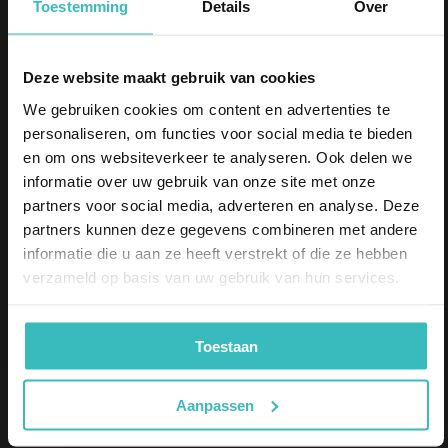
Toestemming
Details
Over
schakelt de unit automatisch over op de
ingebouwde accu, waardoor er altijd voldoende
tijd is om mensen in veiligheid te brengen.
5% korting
Deze website maakt gebruik van cookies
We gebruiken cookies om content en advertenties te
Schrijf je in en ontvang direct
5%
korting
op je aankoop.
Automatische Overschakeling
personaliseren, om functies voor social media te bieden
Email
en om ons websiteverkeer te analyseren. Ook delen we
De
noodunit
beschikt over een zelftestfunctie,
informatie over uw gebruik van onze site met onze
Ik bestel als
waardoor je kunt garanderen dat jouw noodunit
partners voor social media, adverteren en analyse. Deze
Particulier
naar behoren werkt in noodsituaties. Bovendien
partners kunnen deze gegevens combineren met andere
Zakelijk
is de unit uitgerust met
informatie die u aan ze heeft verstrekt of die ze hebben
oververhittingsbeveiliging. Gedurende maximaal
verzameld op basis van uw gebruik van hun services.
Inschrijven
180 minuten genereert de noodunit duidelijk
zichtbaar licht, waardoor er altijd een
Toestaan
herkenningspunt is in gevaarlijke situaties. Met
een krachtige driver van 5 watt kun je een groot
Aanpassen
aantal lampen aansluiten op de unit.